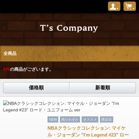
全商品
9
件
の商品がございます。
価格順
新着順
NEW
残りわずか
オススメ
限定品
NBAクラシックコレクション: マイケ
ル・ジョーダン "I'm Legend #23" ロー